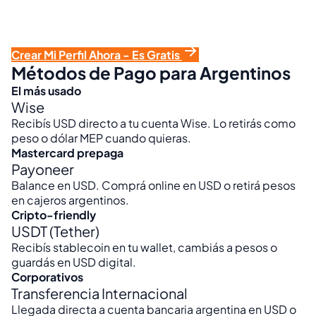
Si la empresa te elige, arrancás directo. Cobrás
semanal o mensual vía Wise, Payoneer o USDT. Sin
intermediarios.
Crear Mi Perfil Ahora - Es Gratis
Métodos de Pago para Argentinos
El más usado
Wise
Recibís USD directo a tu cuenta Wise. Lo retirás como
peso o dólar MEP cuando quieras.
Mastercard prepaga
Payoneer
Balance en USD. Comprá online en USD o retirá pesos
en cajeros argentinos.
Cripto-friendly
USDT (Tether)
Recibís stablecoin en tu wallet, cambiás a pesos o
guardás en USD digital.
Corporativos
Transferencia Internacional
Llegada directa a cuenta bancaria argentina en USD o