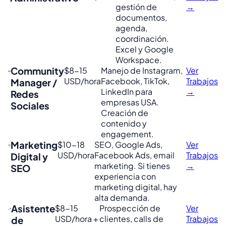
gestión de
→
documentos,
agenda,
coordinación.
Excel y Google
Workspace.
Community
$8-15
Manejo de Instagram,
Ver
USD/hora
Facebook, TikTok,
Trabajos
Manager /
LinkedIn para
→
Redes
empresas USA.
Sociales
Creación de
contenido y
engagement.
Marketing
$10-18
SEO, Google Ads,
Ver
USD/hora
Facebook Ads, email
Trabajos
Digital y
marketing. Si tienes
→
SEO
experiencia con
marketing digital, hay
alta demanda.
Asistente
$8-15
Prospección de
Ver
USD/hora +
clientes, calls de
Trabajos
de