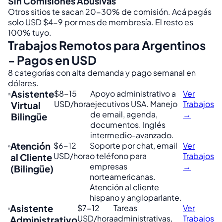
Sin Comisiones Abusivas
Otros sitios te sacan 20-30% de comisión. Acá pagás
solo USD $4-9 por mes de membresía. El resto es
100% tuyo.
Trabajos Remotos para Argentinos
- Pagos en USD
8 categorías con alta demanda y pago semanal en
dólares.
Asistente
$8-15
Apoyo administrativo a
Ver
USD/hora
ejecutivos USA. Manejo
Trabajos
Virtual
de email, agenda,
→
Bilingüe
documentos. Inglés
intermedio-avanzado.
Atención
$6-12
Soporte por chat, email
Ver
USD/hora
o teléfono para
Trabajos
al Cliente
empresas
→
(Bilingüe)
norteamericanas.
Atención al cliente
hispano y angloparlante.
Asistente
$7-12
Tareas
Ver
USD/hora
administrativas,
Trabajos
Administrativo