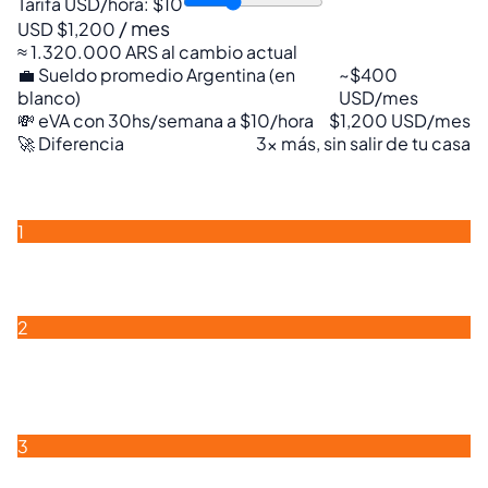
Tarifa USD/hora:
$10
/ mes
USD $1,200
≈ 1.320.000 ARS al cambio actual
💼 Sueldo promedio Argentina (en
~$400
blanco)
USD/mes
💸 eVA con 30hs/semana a $10/hora
$1,200 USD/mes
🚀 Diferencia
3x más, sin salir de tu casa
Cómo Empezar a Trabajar en
Dólares en 3 Pasos
1
Crea Tu Perfil
Subí tu CV, completá tus habilidades, indicá tu nivel de
inglés y tu disponibilidad. Te toma 10 minutos.
2
Postulate a Trabajos
Mirá los trabajos publicados por empresas
USA/Canadá. Postulate a los que te interesen. Sin
límite de postulaciones.
3
Empezá y Cobrá en USD