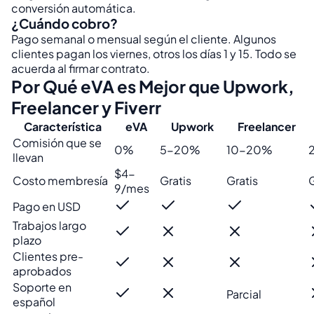
conversión automática.
¿Cuándo cobro?
Pago semanal o mensual según el cliente. Algunos
clientes pagan los viernes, otros los días 1 y 15. Todo se
acuerda al firmar contrato.
Por Qué eVA es Mejor que Upwork,
Freelancer y Fiverr
Característica
eVA
Upwork
Freelancer
Comisión que se
0%
5-20%
10-20%
llevan
$4-
Costo membresía
Gratis
Gratis
G
9/mes
Pago en USD
Trabajos largo
plazo
Clientes pre-
aprobados
Soporte en
Parcial
español