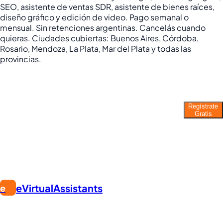
SEO, asistente de ventas SDR, asistente de bienes raíces,
diseño gráfico y edición de video. Pago semanal o
mensual. Sin retenciones argentinas. Cancelás cuando
quieras. Ciudades cubiertas: Buenos Aires, Córdoba,
Rosario, Mendoza, La Plata, Mar del Plata y todas las
provincias.
¿Listo para trabajar como asistente
virtual?
Regístrate
Gratis
Únete a miles de VAs que ganan desde casa.
Empieza gratis hoy.
eVirtualAssistants
e
ENCUENTRA TRABAJO. CONSTRUYE TU CARRERA.
La plataforma #1 para encontrar trabajos remotos desde
casa. Únete a miles de asistentes virtuales trabajando con