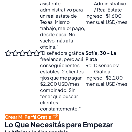
asistente
Administrativo
administrativo para
/ Real Estate
un real estate de
Ingreso
$1,600
Texas. Mismo
mensual:
USD/mes
trabajo, mejor pago,
desde casa. No
vuelvo más a la
oficina."
"Diseñadora gráfica
Sofía, 30 - La
freelance, pero acá
Plata
conseguí clientes
Rol:
Diseñadora
estables. 2 clientes
Gráfica
fijos que me pagan
Ingreso
$2,200
$2,200 USD/mes
mensual:
USD/mes
combinado. Sin
tener que buscar
clientes
constantemente."
Crear Mi Perfil Gratis
Lo Que Necesitás para Empezar