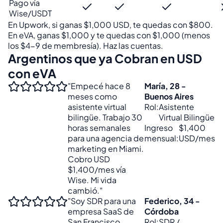
Pago vía
Wise/USDT
En Upwork, si ganas $1,000 USD, te quedas con $800.
En eVA, ganas $1,000 y te quedas con $1,000 (menos
los $4-9 de membresía). Haz las cuentas.
Argentinos que ya Cobran en USD
con eVA
"Empecé hace 8
María, 28 -
meses como
Buenos Aires
asistente virtual
Rol:
Asistente
bilingüe. Trabajo 30
Virtual Bilingüe
horas semanales
Ingreso
$1,400
para una agencia de
mensual:
USD/mes
marketing en Miami.
Cobro USD
$1,400/mes vía
Wise. Mi vida
cambió."
"Soy SDR para una
Federico, 34 -
empresa SaaS de
Córdoba
San Francisco.
Rol:
SDR /