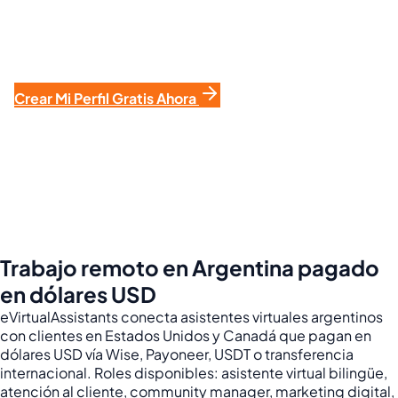
¿Listo para Cobrar en Dólares?
Más de 12,000 argentinos ya lo hacen. Sumate sin
costo en 10 minutos.
Crear Mi Perfil Gratis Ahora
Sin tarjeta de crédito. Sin compromiso. Cancelás
cuando quieras.
🔒 Plataforma segura
💸 +$2M USD
pagados a argentinos en 2025
⭐ 4.8/5 estrellas
🌎 Operamos en toda LatAm
Trabajo remoto en Argentina pagado
en dólares USD
eVirtualAssistants conecta asistentes virtuales argentinos
con clientes en Estados Unidos y Canadá que pagan en
dólares USD vía Wise, Payoneer, USDT o transferencia
internacional. Roles disponibles: asistente virtual bilingüe,
atención al cliente, community manager, marketing digital,