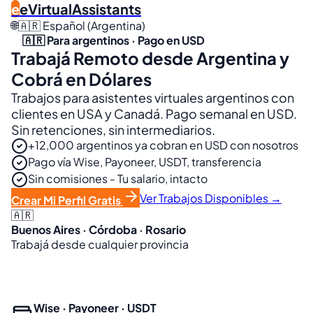
e
eVirtualAssistants
🌐
🇦🇷 Español (Argentina)
🇦🇷 Para argentinos · Pago en USD
Trabajá Remoto desde Argentina y
Cobrá en Dólares
Trabajos para asistentes virtuales argentinos con
clientes en USA y Canadá. Pago semanal en USD.
Sin retenciones, sin intermediarios.
+12,000 argentinos ya cobran en USD con nosotros
Pago vía Wise, Payoneer, USDT, transferencia
Sin comisiones - Tu salario, intacto
Ver Trabajos Disponibles →
Crear Mi Perfil Gratis
🇦🇷
Buenos Aires · Córdoba · Rosario
Trabajá desde cualquier provincia
USD $1,400
Promedio mensual de nuestros VAs argentinos
Wise · Payoneer · USDT