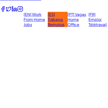
Síguenos
[EN] Work
[ES]
[PT] Vagas
[FR]
Sitios
From Home
Trabajos
Home
Emploi
Globales:
Jobs
Remotos
Office
Télétravail
Made with ❤️ in the
© 2026 eVirtualAssistants. Todos los
derechos reservados.
Philippines