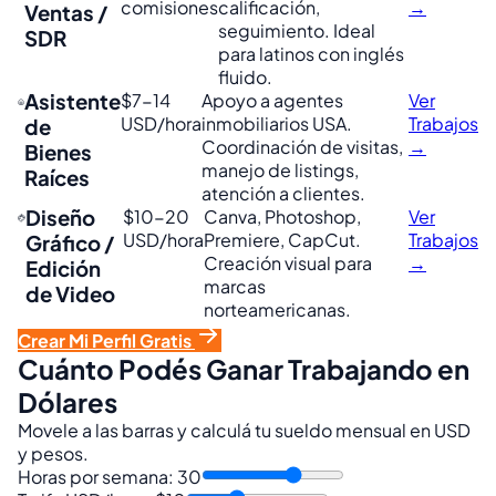
comisiones
calificación,
→
Ventas /
seguimiento. Ideal
SDR
para latinos con inglés
fluido.
Asistente
$7-14
Apoyo a agentes
Ver
USD/hora
inmobiliarios USA.
Trabajos
de
Coordinación de visitas,
→
Bienes
manejo de listings,
Raíces
atención a clientes.
Diseño
$10-20
Canva, Photoshop,
Ver
USD/hora
Premiere, CapCut.
Trabajos
Gráfico /
Creación visual para
→
Edición
marcas
de Video
norteamericanas.
Crear Mi Perfil Gratis
Cuánto Podés Ganar Trabajando en
Dólares
Movele a las barras y calculá tu sueldo mensual en USD
y pesos.
Horas por semana:
30