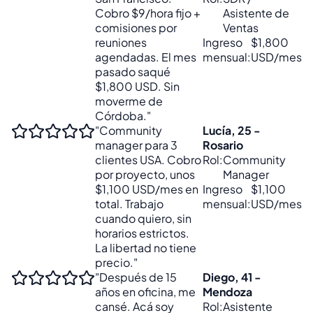
Cobro $9/hora fijo +
Asistente de
comisiones por
Ventas
reuniones
Ingreso
$1,800
agendadas. El mes
mensual:
USD/mes
pasado saqué
$1,800 USD. Sin
moverme de
Córdoba."
"Community
Lucía, 25 -
manager para 3
Rosario
clientes USA. Cobro
Rol:
Community
por proyecto, unos
Manager
$1,100 USD/mes en
Ingreso
$1,100
total. Trabajo
mensual:
USD/mes
cuando quiero, sin
horarios estrictos.
La libertad no tiene
precio."
"Después de 15
Diego, 41 -
años en oficina, me
Mendoza
cansé. Acá soy
Rol:
Asistente