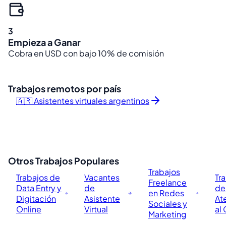
3
Empieza a Ganar
Cobra en USD con bajo 10% de comisión
Trabajos remotos por país
🇦🇷 Asistentes virtuales argentinos
Otros Trabajos Populares
Trabajos
Trabajos de
Vacantes
Tr
Freelance
Data Entry y
de
de
en Redes
Digitación
Asistente
At
Sociales y
Online
Virtual
al 
Marketing