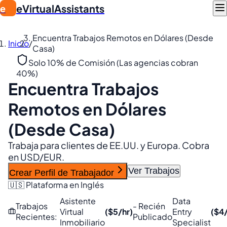
eVirtualAssistants
e
Encuentra Trabajos Remotos en Dólares (Desde
Inicio
/
Casa)
Solo 10% de Comisión (Las agencias cobran
40%)
Encuentra Trabajos
Remotos en Dólares
(Desde Casa)
Trabaja para clientes de EE.UU. y Europa. Cobra
en USD/EUR.
Ver Trabajos
Crear Perfil de Trabajador
🇺🇸 Plataforma en Inglés
Asistente
Data
Trabajos
- Recién
Virtual
($5/hr)
Entry
($4/
Recientes:
Publicado
Inmobiliario
Specialist