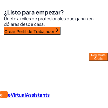
¿Listo para empezar?
Únete a miles de profesionales que ganan en
dólares desde casa.
Crear Perfil de Trabajador
¿Listo para trabajar como asistente
virtual?
Regístrate
Gratis
Únete a miles de VAs que ganan desde casa.
Empieza gratis hoy.
eVirtualAssistants
e
ENCUENTRA TRABAJO. CONSTRUYE TU CARRERA.
La plataforma #1 para encontrar trabajos remotos desde