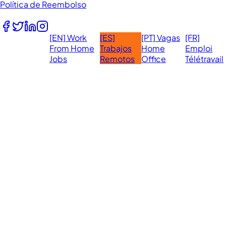
Política de Reembolso
Síguenos
[EN] Work
[ES]
[PT] Vagas
[FR]
Sitios
From Home
Trabajos
Home
Emploi
Globales:
Jobs
Remotos
Office
Télétravail
Made with ❤️ in the
© 2026 eVirtualAssistants. Todos los
derechos reservados.
Philippines