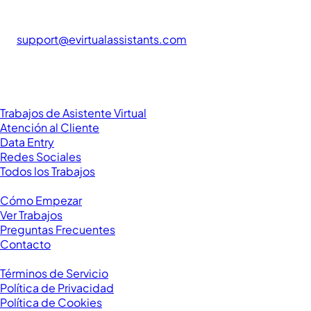
casa. Únete a miles de asistentes virtuales trabajando con
clientes de todo el mundo.
support@evirtualassistants.com
276 5th Ave Suite 704-3182
New York, NY 10001
United States
Categorías de Trabajo
Trabajos de Asistente Virtual
Atención al Cliente
Data Entry
Redes Sociales
Todos los Trabajos
Recursos
Cómo Empezar
Ver Trabajos
Preguntas Frecuentes
Contacto
Legal
Términos de Servicio
Política de Privacidad
Política de Cookies