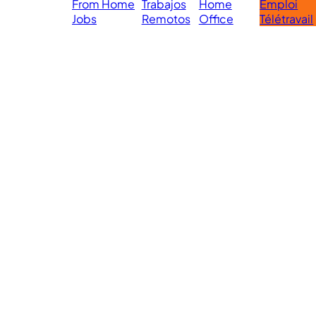
From Home
Trabajos
Home
Emploi
Mondiaux:
Jobs
Remotos
Office
Télétravail
Made with ❤️ in the
© 2026 eVirtualAssistants. Tous
droits réservés.
Philippines