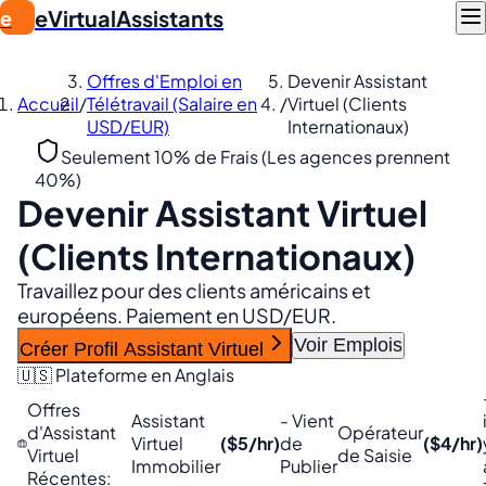
eVirtualAssistants
e
Offres d'Emploi en
Devenir Assistant
Accueil
/
Télétravail (Salaire en
/
Virtuel (Clients
USD/EUR)
Internationaux)
Seulement 10% de Frais (Les agences prennent
40%)
Devenir Assistant Virtuel
(Clients Internationaux)
Travaillez pour des clients américains et
européens. Paiement en USD/EUR.
Voir Emplois
Créer Profil Assistant Virtuel
🇺🇸 Plateforme en Anglais
Offres
Assistant
- Vient
d'Assistant
Opérateur
Virtuel
($5/hr)
de
($4/hr)
Virtuel
de Saisie
Immobilier
Publier
Récentes: