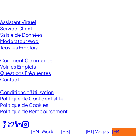
New York, NY 10001
United States
Catégories d'Emploi
Assistant Virtuel
Service Client
Saisie de Données
Modérateur Web
Tous les Emplois
Ressources
Comment Commencer
Voir les Emplois
Questions Fréquentes
Contact
Mentions Légales
Conditions d'Utilisation
Politique de Confidentialité
Politique de Cookies
Politique de Remboursement
Suivez-nous
[EN] Work
[ES]
[PT] Vagas
[FR]
Sites