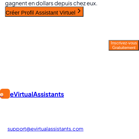
gagnent en dollars depuis chez eux.
Créer Profil Assistant Virtuel
Prêt à travailler comme assistant
virtuel ?
Inscrivez-vous
Gratuitement
Rejoignez des milliers de VA qui gagnent de
chez eux. Commencez gratuitement.
eVirtualAssistants
e
TROUVEZ UN EMPLOI. CONSTRUISEZ VOTRE CARRIÈRE.
La plateforme #1 pour trouver des emplois à distance.
Rejoignez des milliers d'assistants virtuels travaillant avec
des clients du monde entier.
support@evirtualassistants.com
276 5th Ave Suite 704-3182