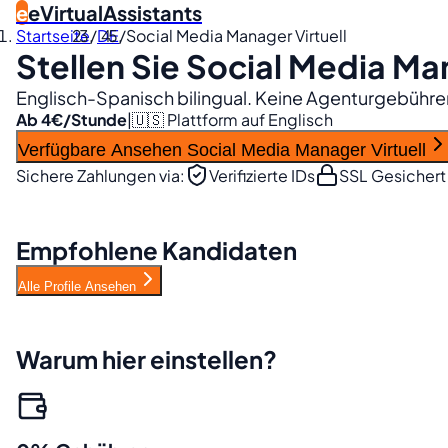
e
eVirtualAssistants
Startseite
/
DE
/
Social Media Manager Virtuell
Stellen Sie
Social Media Man
Englisch-Spanisch bilingual. Keine Agenturgebühren
Ab 4€/Stunde
|
🇺🇸 Plattform auf Englisch
Verfügbare Ansehen Social Media Manager Virtuell
Sichere Zahlungen via:
Verifizierte IDs
SSL Gesichert
Empfohlene Kandidaten
Alle Profile Ansehen
Warum hier einstellen?