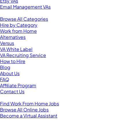
Etsy VAs
Email Management VAs
Resources
Browse All Categories
Hire by Category
Work from Home
Alternatives
Versus
VA White Label
VA Recruiting Service
How to Hire
Blog
About Us
FAQ
Affiliate Program
Contact Us
For Virtual Assistants
Find Work From Home Jobs
Browse All Online Jobs
Become a Virtual Assistant
Browse by Country
Hire VAs From: