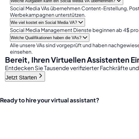
Welche Aufgaben kann ein Social Media VA übernehmen?
Social Media VAs übernehmen Content-Erstellung, Pos
Werbekampagnen unterstützen.
Wie viel kostet ein Social Media VA?
Social Media Management Dienste beginnen ab 4$ pro 
Welche Qualifikationen haben die VAs?
Alle unsere VAs sind vorgeprüft und haben nachgewies
einsehen.
Bereit, Ihren Virtuellen Assistenten E
Entdecken Sie Tausende verifizierter Fachkräfte und
Jetzt Starten
Ready to hire your virtual assistant?
Join thousands of businesses saving time and money with Fi