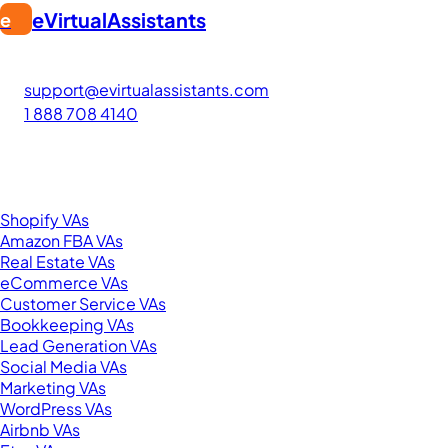
eVirtualAssistants
e
FIND GREAT VA. BUILD YOUR BUSINESS
The #1 platform for hiring skilled Filipino virtual assistants
support@evirtualassistants.com
1 888 708 4140
276 5th Ave Suite 704-3182
New York, NY 10001
United States
Browse by Specialty
Shopify VAs
Amazon FBA VAs
Real Estate VAs
eCommerce VAs
Customer Service VAs
Bookkeeping VAs
Lead Generation VAs
Social Media VAs
Marketing VAs
WordPress VAs
Airbnb VAs