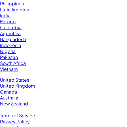
Philippines
Latin America
India
Mexico
Colombia
Argentina
Bangladesh
Indonesia
Nigeria
Pakistan
South Africa
Vietnam
Business Located In:
United States
United Kingdom
Canada
Australia
New Zealand
Legal
Terms of Service
Privacy Policy