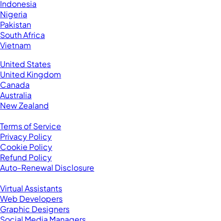
Indonesia
Nigeria
Pakistan
South Africa
Vietnam
Business Located In:
United States
United Kingdom
Canada
Australia
New Zealand
Legal
Terms of Service
Privacy Policy
Cookie Policy
Refund Policy
Auto-Renewal Disclosure
Browse VAs
Virtual Assistants
Web Developers
Graphic Designers
Social Media Managers