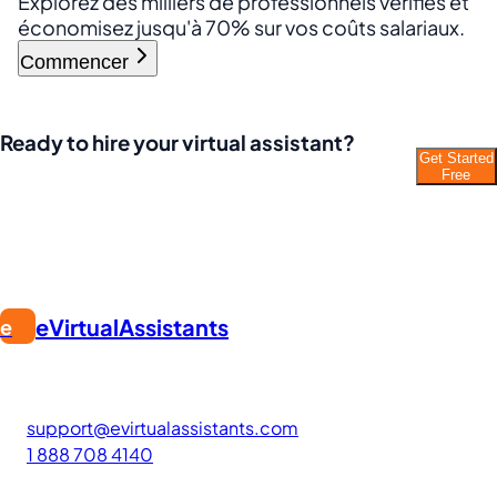
Explorez des milliers de professionnels vérifiés et
économisez jusqu'à 70% sur vos coûts salariaux.
Commencer
Ready to hire your virtual assistant?
Get Started
Join thousands of businesses saving time and
Free
money with Filipino VAs.
eVirtualAssistants
e
FIND GREAT VA. BUILD YOUR BUSINESS
The #1 platform for hiring skilled Filipino virtual assistants.
Find your perfect VA and save up to 70% on labor costs.
support@evirtualassistants.com
1 888 708 4140
276 5th Ave Suite 704-3182