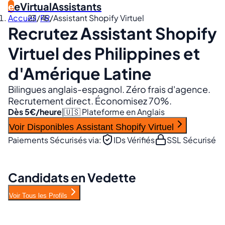
e
eVirtualAssistants
Accueil
/
FR
/
Assistant Shopify Virtuel
Recrutez
Assistant Shopify
Virtuel
des Philippines et
d'Amérique Latine
Bilingues anglais-espagnol. Zéro frais d'agence.
Recrutement direct. Économisez 70%.
Dès 5€/heure
|
🇺🇸 Plateforme en Anglais
Voir Disponibles Assistant Shopify Virtuel
Paiements Sécurisés via:
IDs Vérifiés
SSL Sécurisé
Candidats en Vedette
Voir Tous les Profils