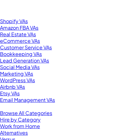
New York, NY 10001
United States
Browse by Specialty
Shopify VAs
Amazon FBA VAs
Real Estate VAs
eCommerce VAs
Customer Service VAs
Bookkeeping VAs
Lead Generation VAs
Social Media VAs
Marketing VAs
WordPress VAs
Airbnb VAs
Etsy VAs
Email Management VAs
Resources
Browse All Categories
Hire by Category
Work from Home
Alternatives
Versus