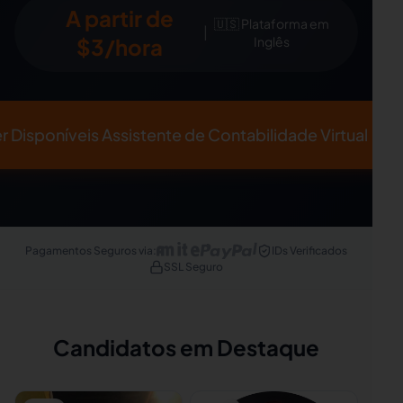
A partir de
🇺🇸 Plataforma em
|
$3/hora
Inglês
r Disponíveis
Assistente de Contabilidade Virtual
Pagamentos Seguros via
:
IDs Verificados
SSL Seguro
Candidatos em Destaque