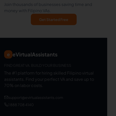
Join thousands of businesses saving time and
money with Filipino VAs.
Get Started Free
eVirtualAssistants
e
FIND GREAT VA. BUILD YOUR BUSINESS
The #1 platform for hiring skilled Filipino virtual
assistants.
Find your perfect VA and save up to
70% on labor costs.
support@evirtualassistants.com
1 888 708 4140