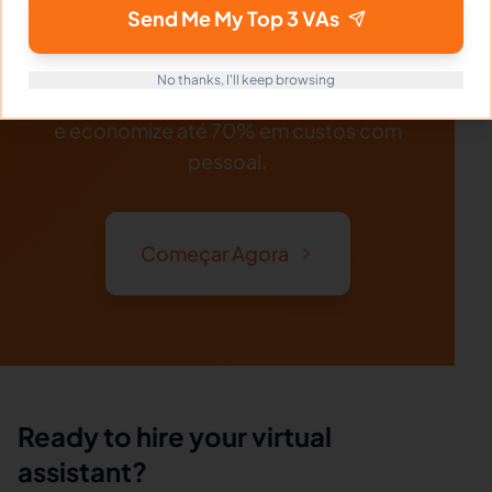
Pronto para Contratar seu
Send Me My Top 3 VAs
Assistente Virtual?
No thanks, I'll keep browsing
Explore milhares de profissionais verificados
e economize até 70% em custos com
pessoal.
Começar Agora
Ready to hire your virtual
assistant?