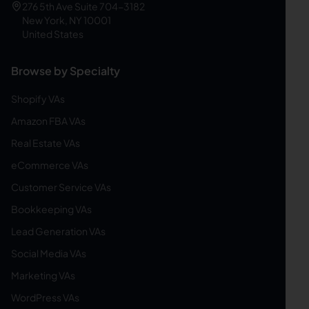
276 5th Ave Suite 704-3182
New York, NY 10001
United States
Browse by Specialty
Shopify VAs
Amazon FBA VAs
Real Estate VAs
eCommerce VAs
Customer Service VAs
Bookkeeping VAs
Lead Generation VAs
Social Media VAs
Marketing VAs
WordPress VAs