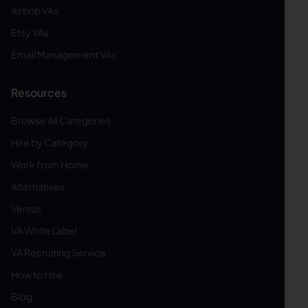
Airbnb VAs
Etsy VAs
Email Management VAs
Resources
Browse All Categories
Hire by Category
Work from Home
Alternatives
Versus
VA White Label
VA Recruiting Service
How to Hire
Blog