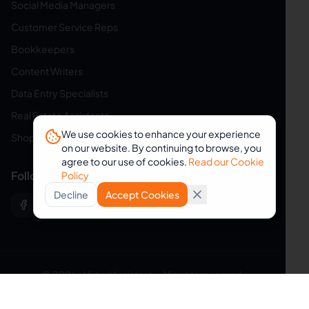
Social Media Managers
Customer Service Reps
Bookkeepers
Content Writers
Data Entry Specialists
Real Estate Assistants
We use cookies to enhance your experience
Shopify Assistants
on our website. By continuing to browse, you
agree to our use of cookies.
Read our Cookie
Follow Us
Policy
Decline
Accept Cookies
© 2026 eVirtualAssistants. All rights reserved.
[ES]
[PT]
[FR] Assistant
[DE] Virtuelle
Asistente
Assistente