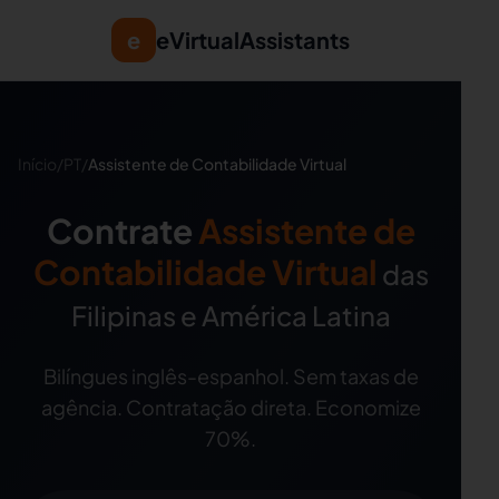
e
eVirtualAssistants
Início
/
PT
/
Assistente de Contabilidade Virtual
Contrate
Assistente de
Contabilidade Virtual
das
Filipinas e América Latina
Bilíngues inglês-espanhol. Sem taxas de
agência. Contratação direta. Economize
70%.