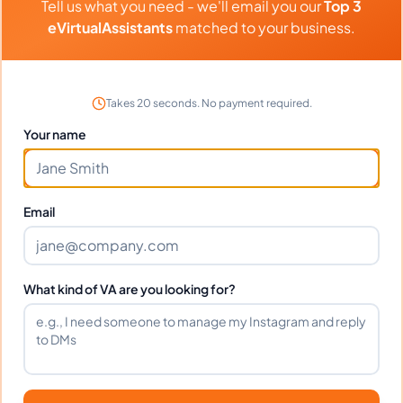
Tell us what you need - we'll email you our
Top 3
eVirtualAssistants
matched to your business.
Perguntas Frequentes
Takes 20 seconds. No payment required.
Your name
Quais tarefas um VA de contabilidade pode
gerenciar?
Email
Conhecem softwares de contabilidade?
What kind of VA are you looking for?